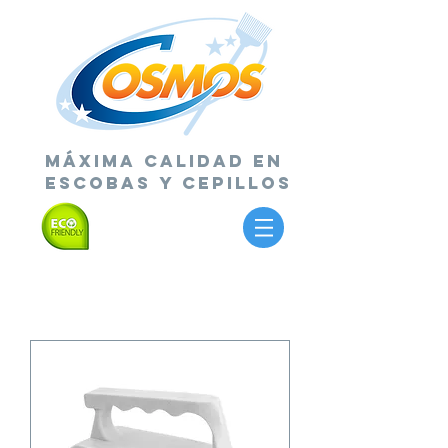
MÁXIMA CALIDAD EN
ESCOBAS Y CEPILLOS
CEPILLOS