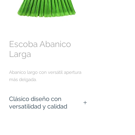
Escoba Abanico
Larga
Abanico largo con versátil apertura
más delgada.
Clásico diseño con
versatilidad y calidad
Nuestra escoba de
Abanico Largo
presenta un diseño con fibras de
de 17 cms de longitud y una