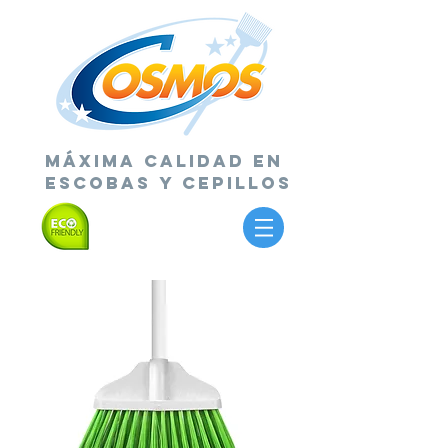
MÁXIMA CALIDAD EN
ESCOBAS Y CEPILLOS